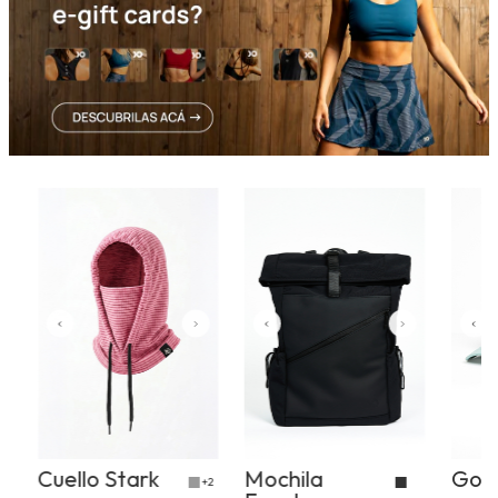
Cuello Stark
Mochila
Gorr
+1
+2