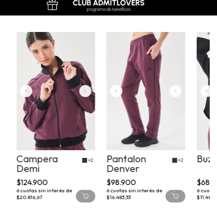
Campera
Pantalon
Buzo
+1
+2
+2
Demi
Denver
$124.900
$98.900
$68.
6
cuotas sin interés de
6
cuotas sin interés de
6
cuotas
$20.816,67
$16.483,33
$11.483,