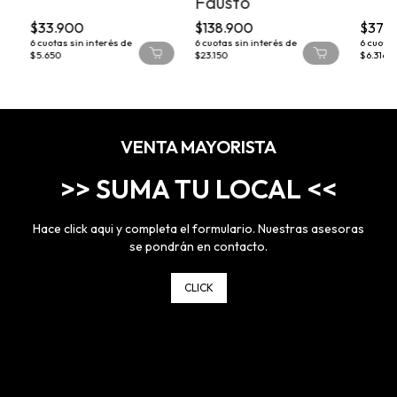
Fausto
$33.900
$138.900
$37.
6
cuotas sin interés de
6
cuotas sin interés de
6
cuotas
$5.650
$23.150
$6.316,6
VENTA MAYORISTA
>> SUMA TU LOCAL <<
Hace click aqui y completa el formulario. Nuestras asesoras
se pondrán en contacto.
CLICK