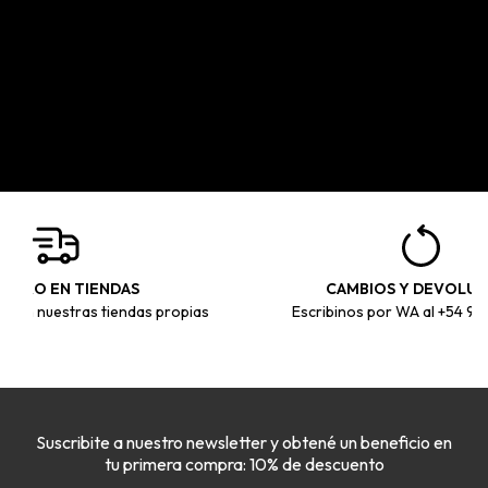
ETIRO EN TIENDAS
CAMBIOS Y DEVOLUC
ar en nuestras tiendas propias
Escribinos por WA al +54 9
Suscribite a nuestro newsletter y obtené un beneficio en
tu primera compra: 10% de descuento