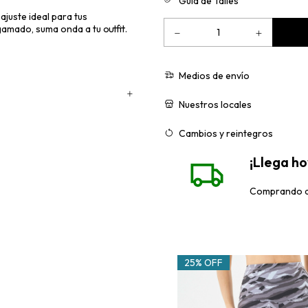
Guía de Talles
ajuste ideal para tus
amado, suma onda a tu outfit.
Medios de envío
Nuestros locales
Cambios y reintegros
¡Llega h
Comprando de
25% OFF