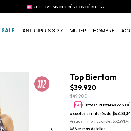
 GRATIS EN COMPRAS SUPERIORES A $230.000 | 📍RETIRO GRATIS EN 
SALE
ANTICIPO S.S.27
MUJER
HOMBRE
AC
Top Biertam
$39.920
$49.900
Cuotas SIN interés con
DÉ
6
cuotas sin interés de
$6.653,34
Precio sin imp. nacionales $32.991,74
Ver más detalles