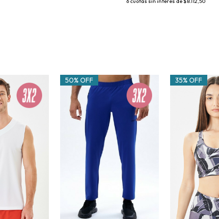
6
cuotas sin interés de
$8.112,50
50% OFF
35% OFF