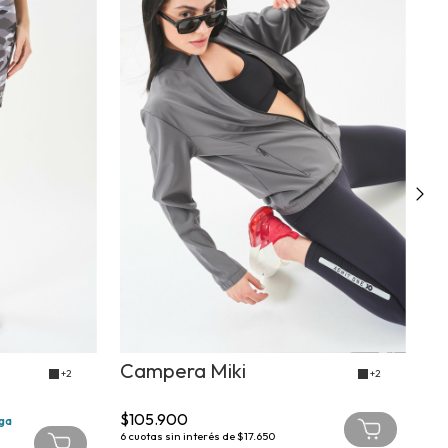
Campera Miki
C
+2
+2
$105.900
$9
aga
6
cuotas sin interés de
$17.650
6
cu