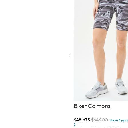
Biker Coimbra
$48.675
$64.900
Lleva 3 y p
2