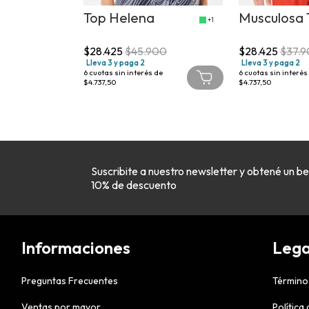
Top Helena
Musculosa 
+1
+1
900
$28.425
$45.900
$28.425
$37.
Lleva 3 y paga 2
Lleva 3 y paga 2
 de
6
cuotas sin interés de
6
cuotas sin interés
$4.737,50
$4.737,50
Suscribite a nuestro newsletter y obtené un be
10% de descuento
Informaciones
Lega
Preguntas Frecuentes
Término
Ventas por mayor
Política