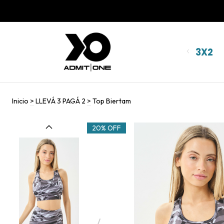
🚚 ENVÍO
3X2
Inicio
>
LLEVÁ 3 PAGÁ 2
>
Top Biertam
20% OFF