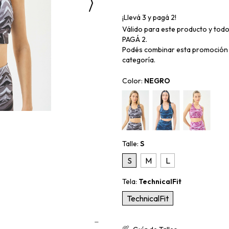
¡Llevá 3 y pagá 2!
Válido para este producto y todo
PAGÁ 2.
Podés combinar esta promoción 
categoría.
Color:
NEGRO
Talle:
S
S
M
L
Tela:
TechnicalFit
TechnicalFit