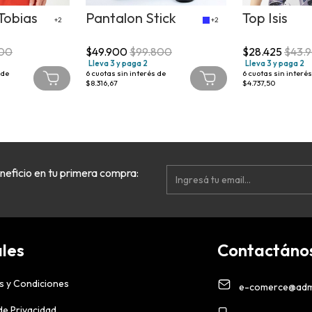
Tobias
Pantalon Stick
Top Isis
+2
+2
900
$49.900
$99.800
$28.425
$43.
Lleva 3 y paga 2
Lleva 3 y paga 2
 de
6
cuotas sin interés de
6
cuotas sin interés
$8.316,67
$4.737,50
neficio en tu primera compra:
les
Contactáno
s y Condiciones
e-comerce@adm
 de Privacidad