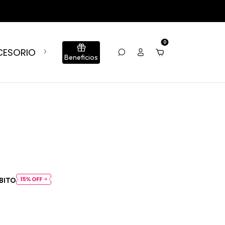
TIENDAS
0
CESORIOS
BLOG
CONJUNTOS
SUMÁ TU LOCA
Beneficios
BITO