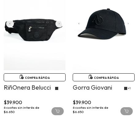
COMPRA RÁPIDA
COMPRA RÁPIDA
RiñOnera Belucci
Gorra Giovani
+1
$39.900
$39.900
6
cuotas sin interés de
6
cuotas sin interés de
$6.650
$6.650