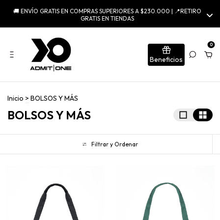
🚚 ENVÍO GRATIS EN COMPRAS SUPERIORES A $230.000 | 📍RETIRO
GRATIS EN TIENDAS
0
Beneficios
Inicio
>
BOLSOS Y MÁS
BOLSOS Y MÁS
Filtrar y Ordenar