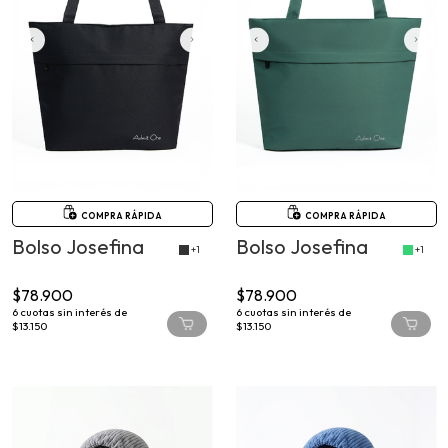
COMPRA RÁPIDA
COMPRA RÁPIDA
Bolso Josefina
Bolso Josefina
+1
+1
$78.900
$78.900
6
cuotas sin interés de
6
cuotas sin interés de
$13.150
$13.150