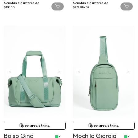
6
cuotas sin interés de
6
cuotas sin interés de
$19.150
$20.816,67
COMPRA RÁPIDA
COMPRA RÁPIDA
Bolso Gina
Mochila Giorgia
+1
+1