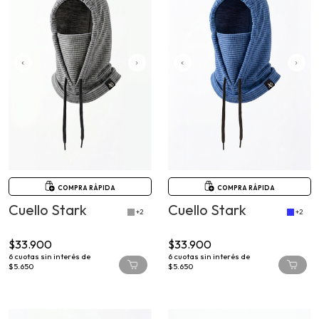
COMPRA RÁPIDA
COMPRA RÁPIDA
Cuello Stark
Cuello Stark
+2
+2
$33.900
$33.900
6
cuotas sin interés de
6
cuotas sin interés de
$5.650
$5.650