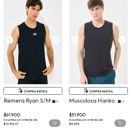
COMPRA RÁPIDA
COMPRA RÁPIDA
Remera Ryan S/M
Musculosa Hanko
+1
+1
$61.900
$51.900
6
cuotas sin interés de
6
cuotas sin interés de
$10.316,67
$8.650