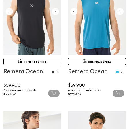
COMPRA RÁPIDA
COMPRA RÁPIDA
Remera Ocean
Remera Ocean
+2
+2
$59.900
$59.900
6
cuotas sin interés de
6
cuotas sin interés de
$9.983,33
$9.983,33