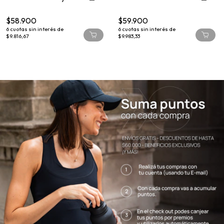
$58.900
$59.900
6
cuotas sin interés de
6
cuotas sin interés de
$9.816,67
$9.983,33