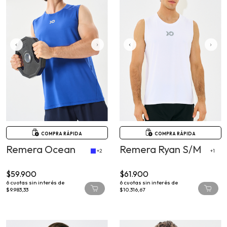
COMPRA RÁPIDA
COMPRA RÁPIDA
Remera Ocean
Remera Ryan S/M
+2
+1
$59.900
$61.900
6
cuotas sin interés de
6
cuotas sin interés de
$9.983,33
$10.316,67