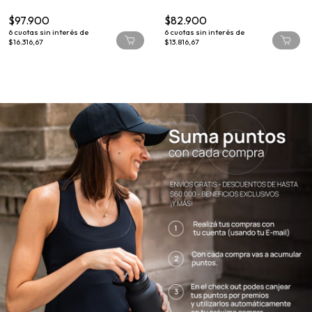
$97.900
$82.900
6
cuotas sin interés de
6
cuotas sin interés de
$16.316,67
$13.816,67