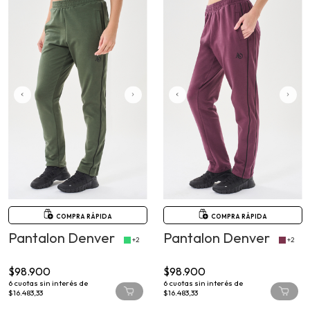
COMPRA RÁPIDA
COMPRA RÁPIDA
Pantalon Denver
Pantalon Denver
+2
+2
$98.900
$98.900
6
cuotas sin interés de
6
cuotas sin interés de
$16.483,33
$16.483,33