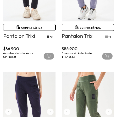
COMPRA RÁPIDA
COMPRA RÁPIDA
Pantalon Trixi
Pantalon Trixi
+3
+3
$86.900
$86.900
6
cuotas sin interés de
6
cuotas sin interés de
$14.483,33
$14.483,33