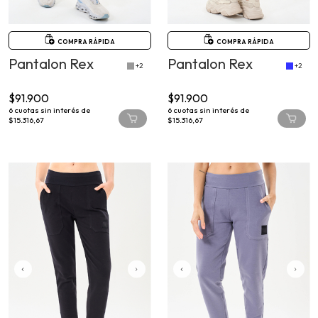
COMPRA RÁPIDA
COMPRA RÁPIDA
Pantalon Rex
Pantalon Rex
+2
+2
$91.900
$91.900
6
cuotas sin interés de
6
cuotas sin interés de
$15.316,67
$15.316,67