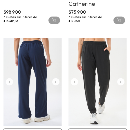
Catherine
$98.900
$75.900
6
cuotas sin interés de
6
cuotas sin interés de
$16.483,33
$12.650