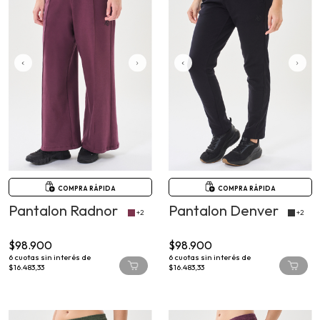
COMPRA RÁPIDA
COMPRA RÁPIDA
Pantalon Radnor
Pantalon Denver
+2
+2
$98.900
$98.900
6
cuotas sin interés de
6
cuotas sin interés de
$16.483,33
$16.483,33