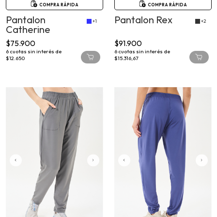
COMPRA RÁPIDA
COMPRA RÁPIDA
Pantalon
Pantalon Rex
+1
+2
Catherine
$75.900
$91.900
6
cuotas sin interés de
6
cuotas sin interés de
$12.650
$15.316,67