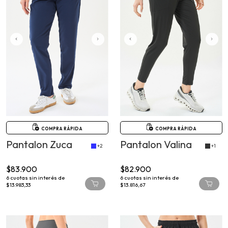
COMPRA RÁPIDA
COMPRA RÁPIDA
Pantalon Zuca
Pantalon Valina
+2
+1
$83.900
$82.900
6
cuotas sin interés de
6
cuotas sin interés de
$13.983,33
$13.816,67