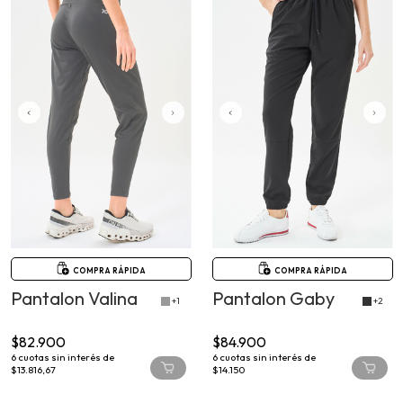
COMPRA RÁPIDA
COMPRA RÁPIDA
Pantalon Valina
Pantalon Gaby
+1
+2
$82.900
$84.900
6
cuotas sin interés de
6
cuotas sin interés de
$13.816,67
$14.150