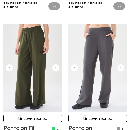
6
cuotas sin interés de
6
cuotas sin interés de
$16.483,33
$16.483,33
COMPRA RÁPIDA
COMPRA RÁPIDA
Pantalon Fill
Pantalon
+2
+1