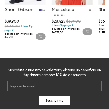
Short Gibson
Musculosa
Shor
+3
+2
Tobias
$39.900
$28.425
$37.900
$36.6
$57.000
Lleva 3 y paga 2
Lleva 3
Lleva 3 y
6
cuotas sin interés de
6
cuotas 
paga 2
$4.737,50
$6.112,5
6
cuotas sin interés de
$6.650
Suscribite a nuestro newsletter y obtené un beneficio en
tu primera compra: 10% de descuento