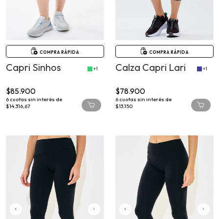
COMPRA RÁPIDA
COMPRA RÁPIDA
Capri Sinhos
Calza Capri Lari
+1
+1
$85.900
$78.900
6
cuotas sin interés de
6
cuotas sin interés de
$14.316,67
$13.150