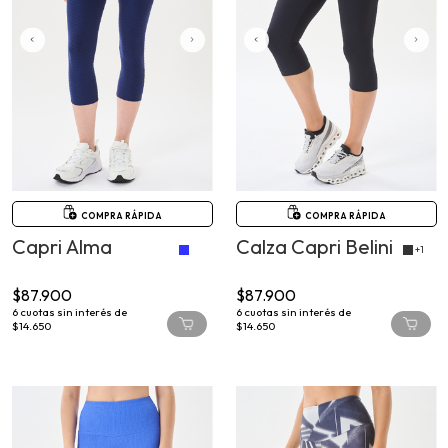
COMPRA RÁPIDA
COMPRA RÁPIDA
Capri Alma
Calza Capri Belini
+1
$87.900
$87.900
6
cuotas sin interés de
6
cuotas sin interés de
$14.650
$14.650