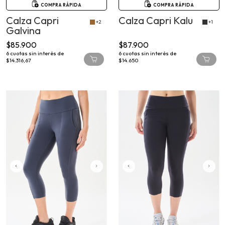
COMPRA RÁPIDA
COMPRA RÁPIDA
Calza Capri
Calza Capri Kalu
+2
+1
Galvina
$85.900
$87.900
6
cuotas sin interés de
6
cuotas sin interés de
$14.316,67
$14.650