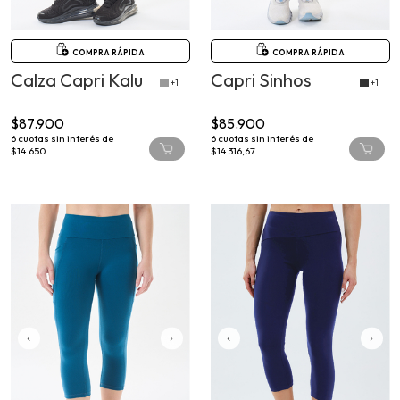
COMPRA RÁPIDA
COMPRA RÁPIDA
Calza Capri Kalu
Capri Sinhos
+1
+1
$87.900
$85.900
6
cuotas sin interés de
6
cuotas sin interés de
$14.650
$14.316,67