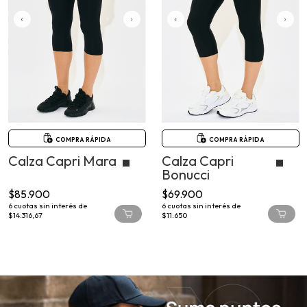
COMPRA RÁPIDA
COMPRA RÁPIDA
Calza Capri Mara
Calza Capri
Bonucci
$85.900
$69.900
6
cuotas sin interés de
6
cuotas sin interés de
$14.316,67
$11.650