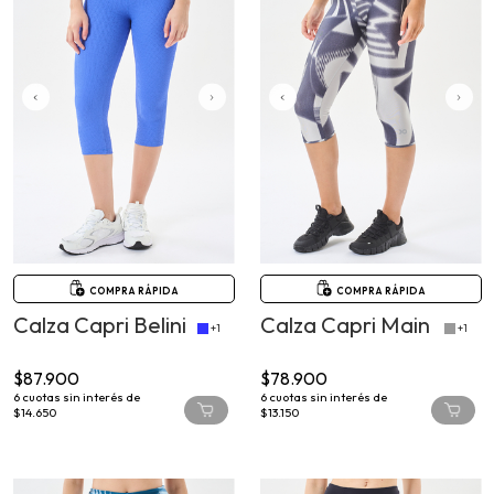
COMPRA RÁPIDA
COMPRA RÁPIDA
Calza Capri Belini
Calza Capri Main
+1
+1
$87.900
$78.900
6
cuotas sin interés de
6
cuotas sin interés de
$14.650
$13.150