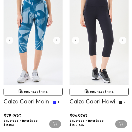
COMPRA RÁPIDA
COMPRA RÁPIDA
Calza Capri Main
Calza Capri Hawi
+1
+2
$78.900
$94.900
6
cuotas sin interés de
6
cuotas sin interés de
$13.150
$15.816,67