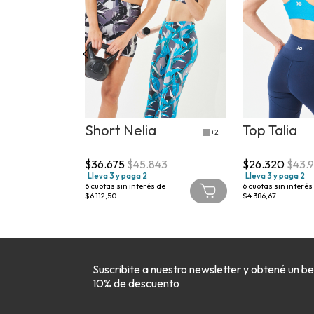
or
Short Nelia
Top Talia
+1
+2
900
$36.675
$45.843
$26.320
$43.
Lleva 3 y paga 2
Lleva 3 y paga 2
 de
6
cuotas sin interés de
6
cuotas sin interés
$6.112,50
$4.386,67
Suscribite a nuestro newsletter y obtené un be
10% de descuento