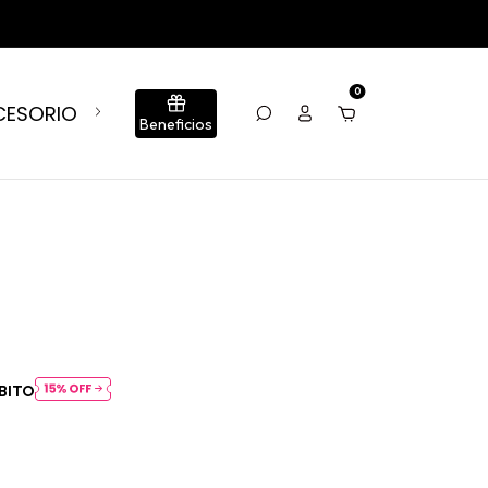
TIENDAS
0
CESORIOS
BLOG
CONJUNTOS
SUMÁ TU LOCA
Beneficios
BITO