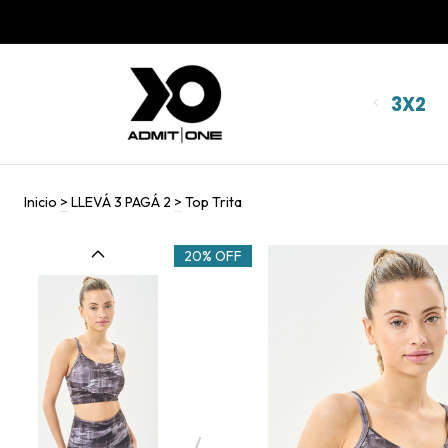
🚚 ENVÍO
3X2
Inicio
>
LLEVÁ 3 PAGÁ 2
>
Top Trita
20% OFF