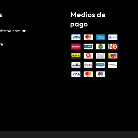
s
Medios de
pago
itone.com.ar
te