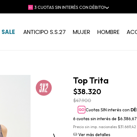
 GRATIS EN COMPRAS SUPERIORES A $230.000 | 📍RETIRO GRATIS EN 
SALE
ANTICIPO S.S.27
MUJER
HOMBRE
AC
Top Trita
$38.320
$47.900
Cuotas SIN interés con
DÉ
6
cuotas sin interés de
$6.386,67
Precio sin imp. nacionales $31.669,42
Ver más detalles