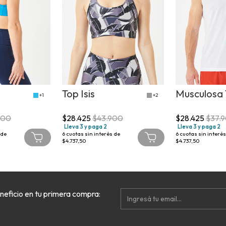
Top Isis
Musculosa 
+1
+2
900
$28.425
$43.900
$28.425
$37.
Lleva 3 y paga 2
Lleva 3 y paga 2
 de
6
cuotas sin interés de
6
cuotas sin interés
$4.737,50
$4.737,50
neficio en tu primera compra: