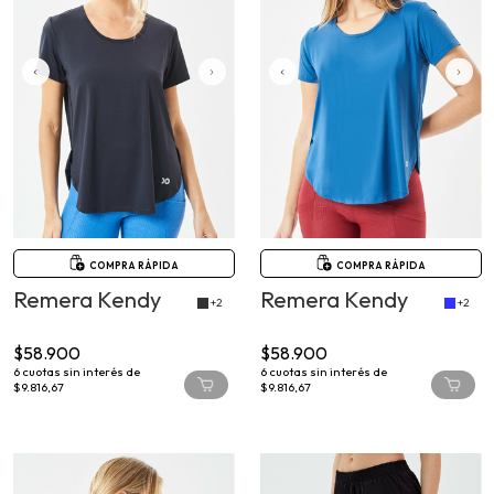
COMPRA RÁPIDA
COMPRA RÁPIDA
Remera Kendy
Remera Kendy
+2
+2
$58.900
$58.900
6
cuotas sin interés de
6
cuotas sin interés de
$9.816,67
$9.816,67