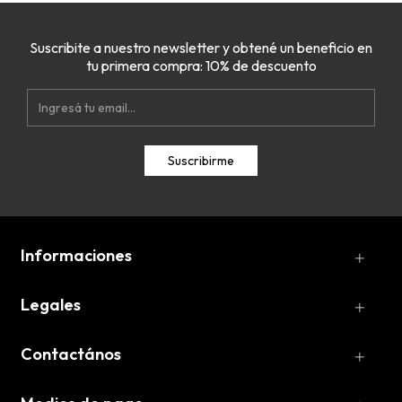
Suscribite a nuestro newsletter y obtené un beneficio en
tu primera compra: 10% de descuento
Informaciones
Legales
Contactános
Medios de pago