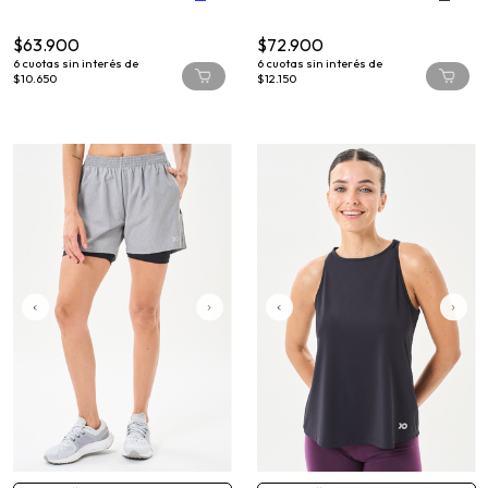
$63.900
$72.900
6
cuotas sin interés de
6
cuotas sin interés de
$10.650
$12.150
COMPRA RÁPIDA
COMPRA RÁPIDA