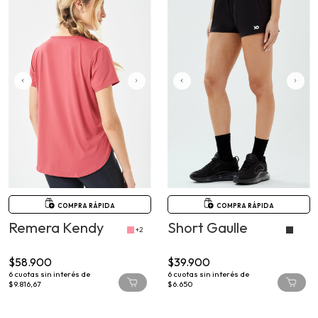
COMPRA RÁPIDA
COMPRA RÁPIDA
Remera Kendy
Short Gaulle
+2
$58.900
$39.900
6
cuotas sin interés de
6
cuotas sin interés de
$9.816,67
$6.650