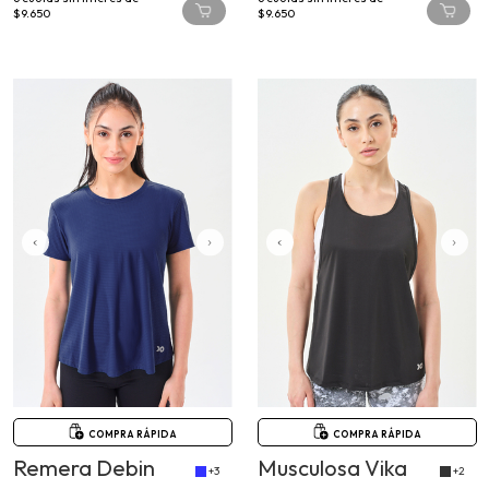
COMPRA RÁPIDA
COMPRA RÁPIDA
Remera Debin
Musculosa Vika
+3
+2