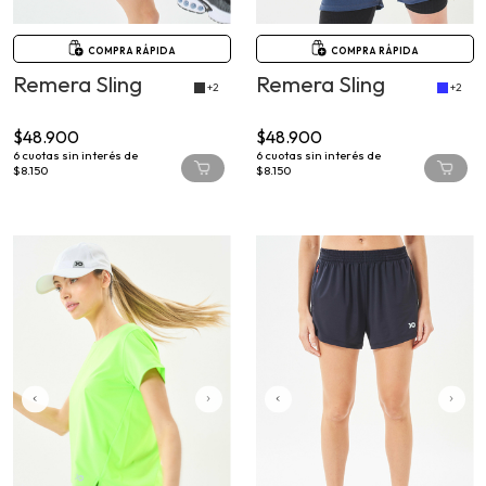
COMPRA RÁPIDA
COMPRA RÁPIDA
Remera Sling
Remera Sling
+2
+2
$48.900
$48.900
6
cuotas sin interés de
6
cuotas sin interés de
$8.150
$8.150