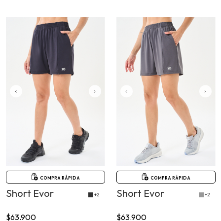
COMPRA RÁPIDA
COMPRA RÁPIDA
Short Evor
Short Evor
+2
+2
$63.900
$63.900
6
cuotas sin interés de
6
cuotas sin interés de