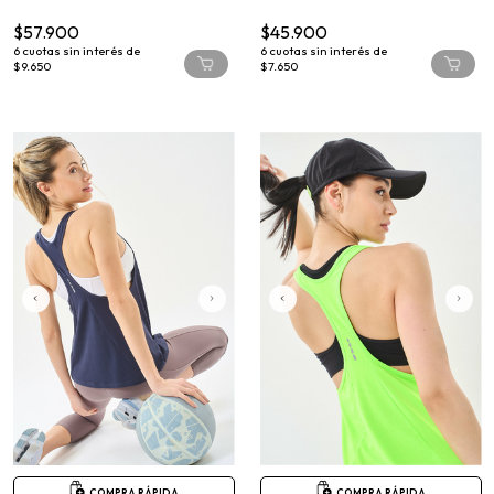
$57.900
$45.900
6
cuotas sin interés de
6
cuotas sin interés de
$9.650
$7.650
COMPRA RÁPIDA
COMPRA RÁPIDA