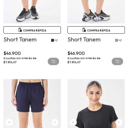
COMPRA RÁPIDA
COMPRA RÁPIDA
Short Tanem
Short Tanem
+2
+2
$46.900
$46.900
6
cuotas sin interés de
6
cuotas sin interés de
$7.816,67
$7.816,67