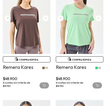
COMPRA RÁPIDA
COMPRA RÁPIDA
Remera Kares
Remera Kares
+2
+2
$48.900
$48.900
6
cuotas sin interés de
6
cuotas sin interés de
$8.150
$8.150