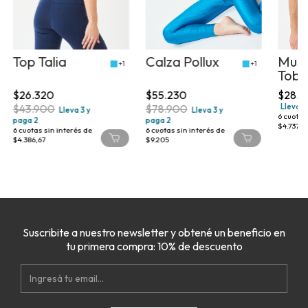
Top Talia
Calza Pollux
Musc
+1
+1
Tobi
$26.320
$55.230
$28.4
$43.900
$78.900
Lleva 3
Lleva 3 y
Lleva 3 y
6
cuotas 
paga 2
paga 2
$4.737,5
6
cuotas sin interés de
6
cuotas sin interés de
$4.386,67
$9.205
Suscribite a nuestro newsletter y obtené un beneficio en
tu primera compra: 10% de descuento