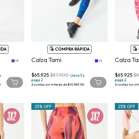
IDA
COMPRA RÁPIDA
Calza Tami
Calza Ta
+2
+2
$65.925
$87.900
$65.925
$8
y
Lleva 3 y
paga 2
paga 2
0
6
cuotas sin interés de
$10.987,50
6
cuotas sin in
25% OFF
25% OFF