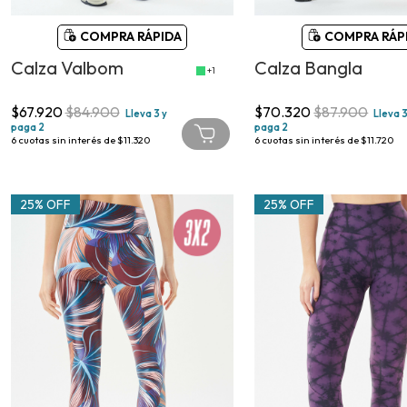
COMPRA RÁPIDA
COMPRA RÁP
Calza Valbom
Calza Bangla
+1
$67.920
$84.900
$70.320
$87.900
Lleva 3 y
Lleva 3
paga 2
paga 2
6
cuotas sin interés de
$11.320
6
cuotas sin interés de
$11.720
25% OFF
25% OFF