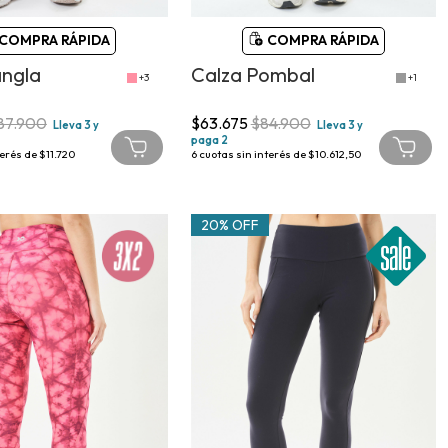
COMPRA RÁPIDA
COMPRA RÁPIDA
angla
Calza Pombal
+3
+1
87.900
$63.675
$84.900
Lleva 3 y
Lleva 3 y
paga 2
terés de
$11.720
6
cuotas sin interés de
$10.612,50
20% OFF