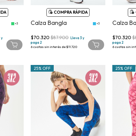
IDA
COMPRA RÁPIDA
Calza Bangla
Calza B
+3
+3
$70.320
$87.900
$70.320
$
 y
Lleva 3 y
paga 2
paga 2
6
cuotas sin interés de
$11.720
6
cuotas sin in
25% OFF
25% OFF