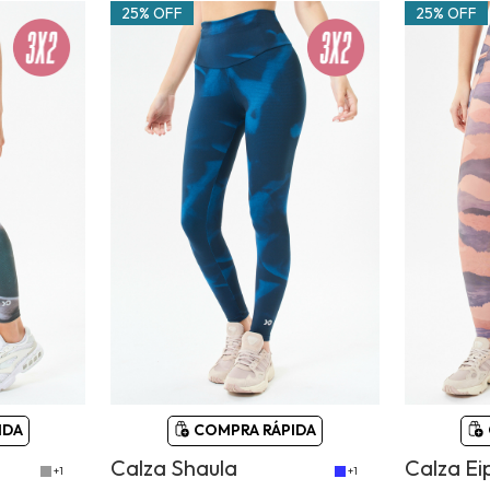
25% OFF
25% OFF
IDA
COMPRA RÁPIDA
Calza Shaula
Calza Ei
+1
+1