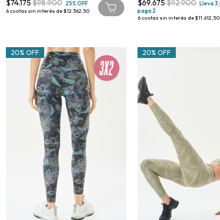
$74.175
$98.900
$69.675
$92.900
25% OFF
Lleva 3 
6
cuotas sin interés de
$12.362,50
paga 2
6
cuotas sin interés de
$11.612,50
20% OFF
20% OFF