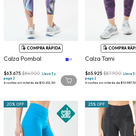
COMPRA RÁPIDA
COMPRA RÁP
Calza Pombal
Calza Tami
+1
$63.675
$84.900
$65.925
$87.900
Lleva 3 y
Lleva 3 
paga 2
paga 2
6
cuotas sin interés de
$10.612,50
6
cuotas sin interés de
$10.987,5
20% OFF
25% OFF