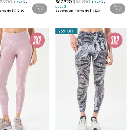
2.900
$67.920
$84.900
Lleva 3 y
Lleva 3 y
paga 2
terés de
$9.112,50
6
cuotas sin interés de
$11.320
25% OFF