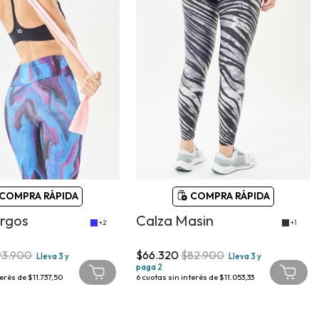
COMPRA RÁPIDA
COMPRA RÁPIDA
urgos
Calza Masin
+2
+1
93.900
$66.320
$82.900
Lleva 3 y
Lleva 3 y
paga 2
terés de
$11.737,50
6
cuotas sin interés de
$11.053,33