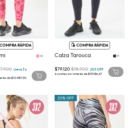
COMPRA RÁPIDA
COMPRA RÁPIDA
mi
Calza Tarouca
+2
+1
7.900
$79.120
$98.900
Lleva 3 y
20% OFF
6
cuotas sin interés de
$13.186,67
terés de
$10.987,50
20% OFF