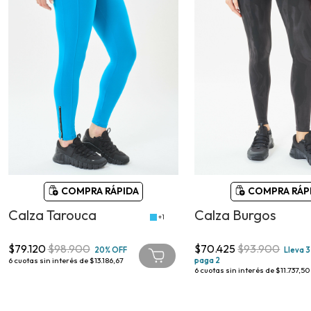
COMPRA RÁPIDA
COMPRA RÁP
Calza Tarouca
Calza Burgos
+1
$79.120
$98.900
$70.425
$93.900
20% OFF
Lleva 3
6
cuotas sin interés de
$13.186,67
paga 2
6
cuotas sin interés de
$11.737,50