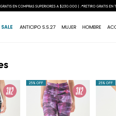
GIFTCARDS ONLINE |
PROGRAMA DE PUNTOS
SALE
ANTICIPO S.S.27
MUJER
HOMBRE
AC
es
25% OFF
25% OFF