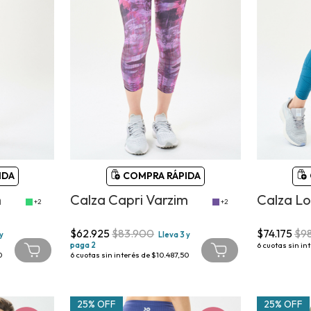
IDA
COMPRA RÁPIDA
m
Calza Capri Varzim
Calza Lo
+2
+2
$62.925
$83.900
$74.175
$9
 y
Lleva 3 y
paga 2
6
cuotas sin in
0
6
cuotas sin interés de
$10.487,50
25% OFF
25% OFF