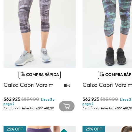
COMPRA RÁPIDA
COMPRA RÁP
Calza Capri Varzim
Calza Capri Varzi
+2
$62.925
$83.900
$62.925
$83.900
Lleva 3 y
Lleva 3
paga 2
paga 2
6
cuotas sin interés de
$10.487,50
6
cuotas sin interés de
$10.487,5
25% OFF
25% OFF