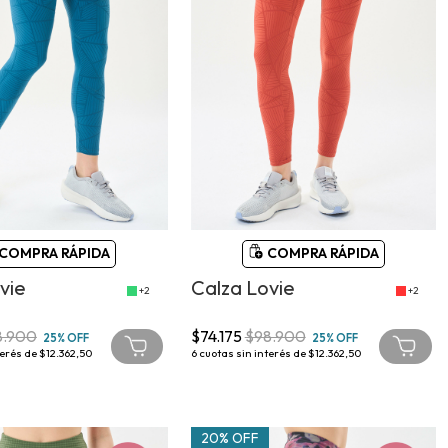
COMPRA RÁPIDA
COMPRA RÁPIDA
vie
Calza Lovie
+2
+2
8.900
$74.175
$98.900
25% OFF
25% OFF
terés de
$12.362,50
6
cuotas sin interés de
$12.362,50
20% OFF