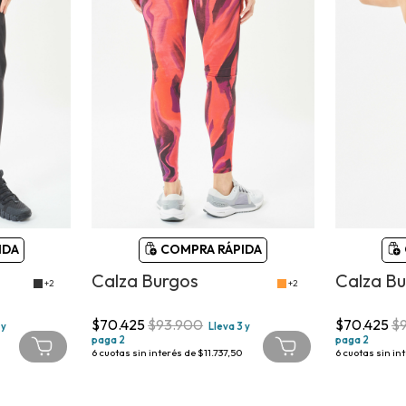
IDA
COMPRA RÁPIDA
Calza Burgos
Calza B
+2
+2
$70.425
$93.900
$70.425
$
 y
Lleva 3 y
paga 2
paga 2
6
cuotas sin interés de
$11.737,50
6
cuotas sin in