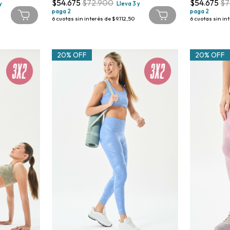
$54.675
$72.900
$54.675
$7
y
Lleva 3 y
paga 2
paga 2
6
cuotas sin interés de
$9.112,50
6
cuotas sin in
20% OFF
20% OFF