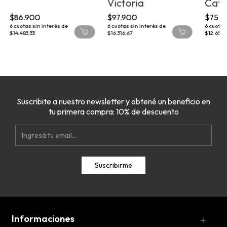
Victoria
Cath
$86.900
$97.900
$75.9
6
cuotas sin interés de
6
cuotas sin interés de
6
cuotas 
$14.483,33
$16.316,67
$12.650
Suscribite a nuestro newsletter y obtené un beneficio en
tu primera compra: 10% de descuento
Informaciones