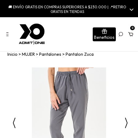
🚚 ENVÍO GRATIS EN COMPRAS SUPERIORES A $230.000 | 📍RETIRO
GRATIS EN TIENDAS
0
Beneficios
Inicio
>
MUJER
>
Pantalones
>
Pantalon Zuca