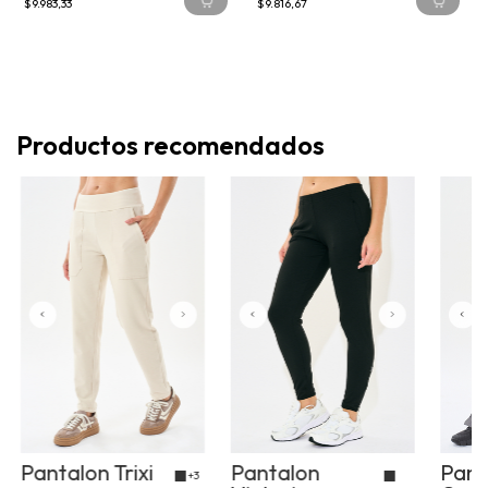
$9.983,33
$9.816,67
Productos recomendados
Pantalon Trixi
Pantalon
Pant
+3