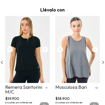
Llévalo con
Remera Santorini
Musculosa Bari
+1
+2
M/C
$59.900
$58.900
6
cuotas sin interés de
6
cuotas sin interés de