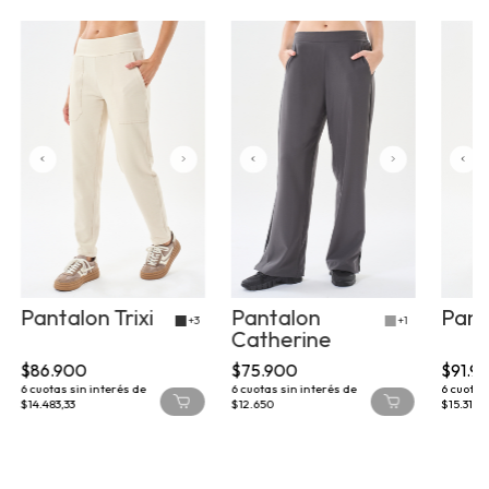
Pantalon Trixi
Pantalon
Pant
+3
+1
Catherine
$86.900
$75.900
$91.9
6
cuotas sin interés de
6
cuotas sin interés de
6
cuotas 
$14.483,33
$12.650
$15.316,