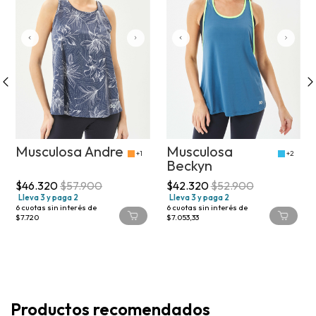
Musculosa Andre
Musculosa
+1
+2
Beckyn
$46.320
$57.900
$42.320
$52.900
Lleva 3 y paga 2
Lleva 3 y paga 2
6
cuotas sin interés de
6
cuotas sin interés de
$7.720
$7.053,33
Productos recomendados