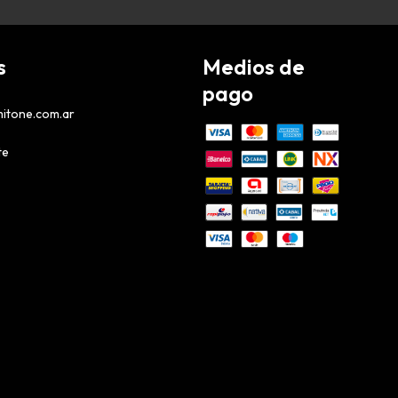
s
Medios de
pago
itone.com.ar
te