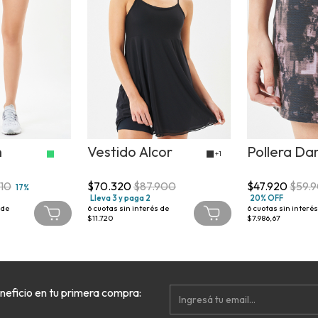
h
Vestido Alcor
Pollera D
+1
910
$70.320
$87.900
$47.920
$59.
17%
Lleva 3 y paga 2
20% OFF
 de
6
cuotas sin interés de
6
cuotas sin interés
$11.720
$7.986,67
neficio en tu primera compra: