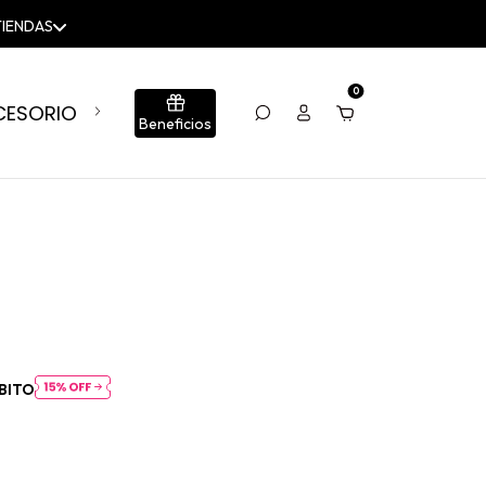
TIENDAS
0
CESORIOS
BLOG
CONJUNTOS
SUMÁ TU LOCA
Beneficios
BITO