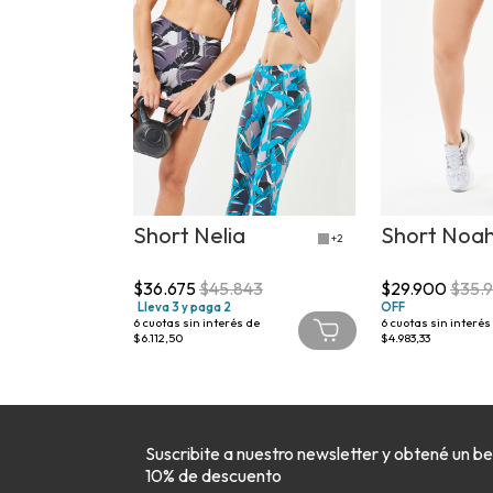
Short Nelia
Short Noa
+2
900
$36.675
$45.843
$29.900
$35.
Lleva 3 y paga 2
OFF
 de
6
cuotas sin interés de
6
cuotas sin interés
$6.112,50
$4.983,33
Suscribite a nuestro newsletter y obtené un be
10% de descuento