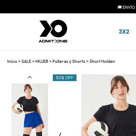
🚚 ENVÍO
3X2
Inicio
>
SALE
>
MUJER
>
Polleras y Shorts
>
Short Holden
50% OFF