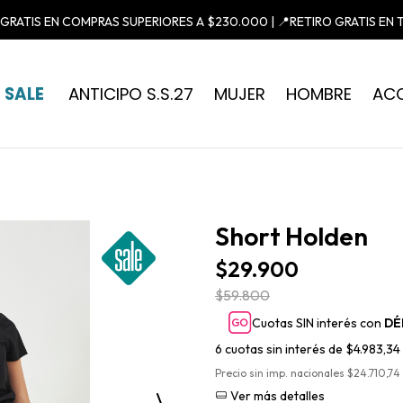
 GRATIS EN COMPRAS SUPERIORES A $230.000 | 📍RETIRO GRATIS EN 
SALE
ANTICIPO S.S.27
MUJER
HOMBRE
AC
Short Holden
$29.900
$59.800
Cuotas SIN interés con
DÉ
6
cuotas sin interés de
$4.983,34
Precio sin imp. nacionales $24.710,74
Ver más detalles