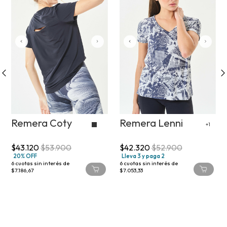
Remera Coty
Remera Lenni
+1
$43.120
$53.900
$42.320
$52.900
20% OFF
Lleva 3 y paga 2
6
cuotas sin interés de
6
cuotas sin interés de
$7.186,67
$7.053,33