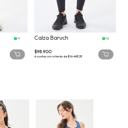
Calza Baruch
Ca
+1
+2
$98.900
$5
6
cuotas sin interés de
$16.483,33
6
cu