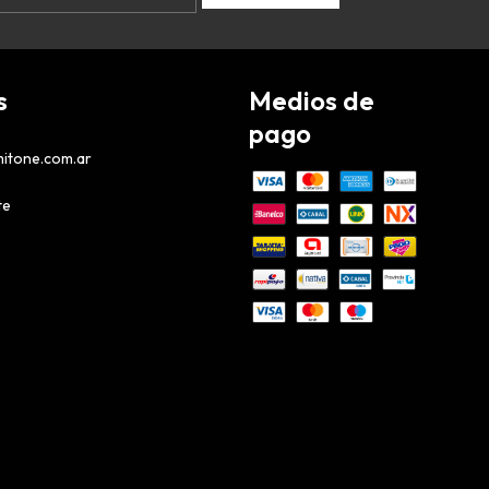
s
Medios de
pago
itone.com.ar
te