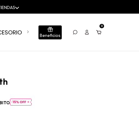
0
CESORIOS
BLOG
CONJUNTOS
SUMÁ TU LOCA
Beneficios
th
BITO