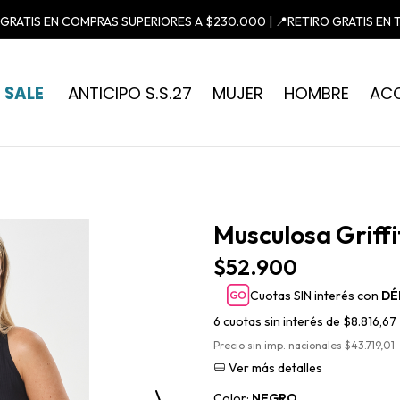
GIFTCARDS ONLINE |
PROGRAMA DE PUNTOS
SALE
ANTICIPO S.S.27
MUJER
HOMBRE
AC
Musculosa Griffi
$52.900
Cuotas SIN interés con
DÉ
6
cuotas sin interés de
$8.816,67
Precio sin imp. nacionales $43.719,01
Ver más detalles
Color:
NEGRO