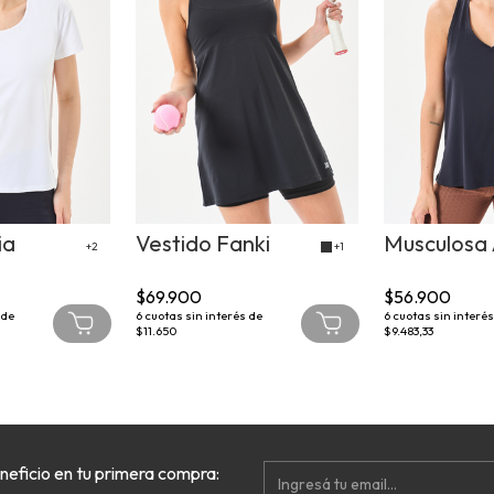
ia
Vestido Fanki
Musculosa 
+2
+1
$69.900
$56.900
 de
6
cuotas sin interés de
6
cuotas sin interés
$11.650
$9.483,33
neficio en tu primera compra: