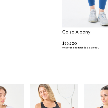
Calza Albany
$96.900
6
cuotas sin interés de
$16.150