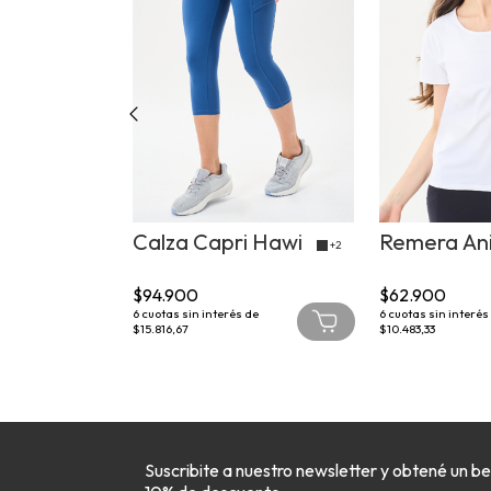
mi
Calza Capri Hawi
Remera An
+2
+2
$94.900
$62.900
 de
6
cuotas sin interés de
6
cuotas sin interés
$15.816,67
$10.483,33
Suscribite a nuestro newsletter y obtené un be