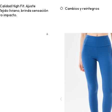
alidad High Fit. Ajuste
Cambios y reintegros
jido liviano, brinda sensación
to impacto.