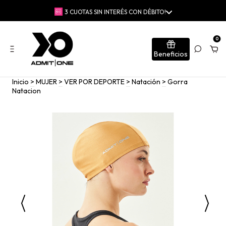
🚚 ENVÍO GRATIS EN COMPRAS SUPERIORES A $230.000 | 📍RETIRO
GRATIS EN TIENDAS
0
Beneficios
Inicio
>
MUJER
>
VER POR DEPORTE
>
Natación
>
Gorra
Natacion