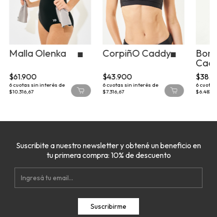
Malla Olenka
CorpiñO Caddy
Bom
Cad
$61.900
$43.900
$38.9
6
cuotas sin interés de
6
cuotas sin interés de
6
cuotas 
$10.316,67
$7.316,67
$6.483,3
Suscribite a nuestro newsletter y obtené un beneficio en
tu primera compra: 10% de descuento