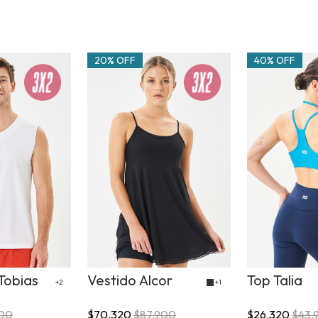
20% OFF
40% OFF
Tobias
Vestido Alcor
Top Talia
+2
+1
900
$70.320
$87.900
$26.320
$43.