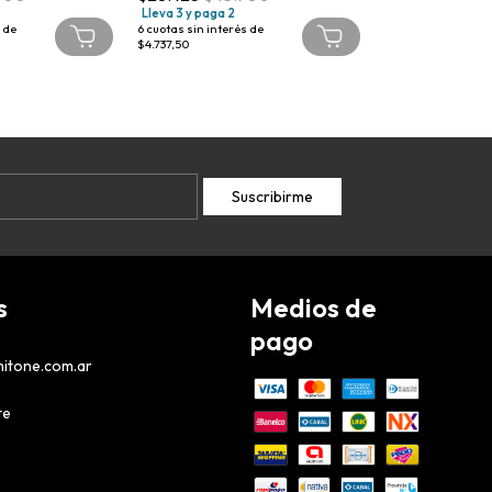
Lleva 3 y paga 2
Lleva 3 y paga 2
 de
6
cuotas sin interés de
6
cuotas sin interé
$4.737,50
$4.983,33
s
Medios de
pago
itone.com.ar
te