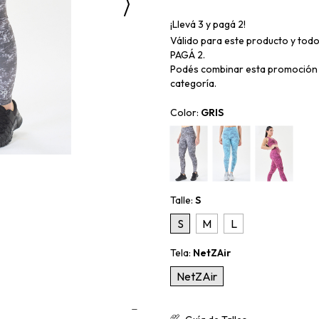
¡Llevá 3 y pagá 2!
Válido para este producto y todo
PAGÁ 2.
Podés combinar esta promoción 
categoría.
Color:
GRIS
Talle:
S
S
M
L
Tela:
NetZAir
NetZAir