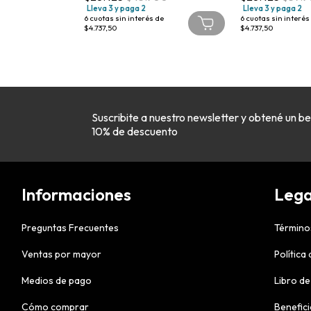
Lleva 3 y paga 2
Lleva 3 y paga 2
 de
6
cuotas sin interés de
6
cuotas sin interés
$4.737,50
$4.737,50
Suscribite a nuestro newsletter y obtené un be
10% de descuento
Informaciones
Lega
Preguntas Frecuentes
Término
Ventas por mayor
Política
Medios de pago
Libro de
Cómo comprar
Benefic