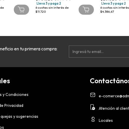
Lleva 3 y paga 2
Lleva 3 y paga 2
 de
6
cuotas sin interés de
6
cuotas sin interés
$11.720
$4.386,67
neficio en tu primera compra:
les
Contactáno
s y Condiciones
e-comerce@adm
 de Privacidad
Atención al clien
 quejas y sugerencias
Locales
ios