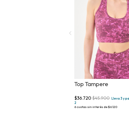
Top Tampere
$36.720
$45.900
Lleva 3 y p
2
6
cuotas sin interés de
$6.120