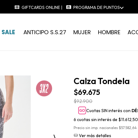
GIFTCARDS ONLINE |
PROGRAMA DE PUNTOS
SALE
ANTICIPO S.S.27
MUJER
HOMBRE
AC
Calza Tondela
$69.675
$92.900
Cuotas SIN interés con
DÉ
6
cuotas sin interés de
$11.612,50
Precio sin imp. nacionales $57.582,64
Ver más detalles