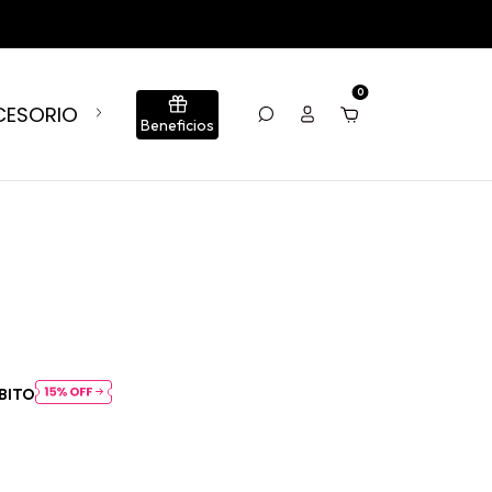
0
CESORIOS
BLOG
CONJUNTOS
SUMÁ TU LOCA
Beneficios
BITO