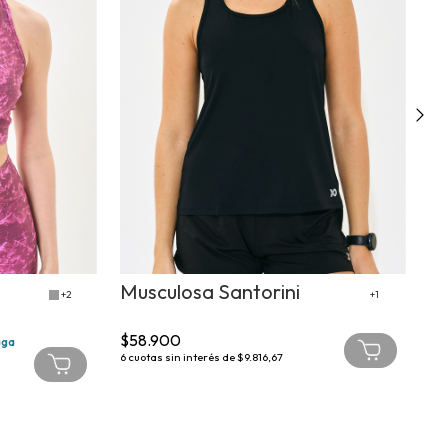
Musculosa Santorini
R
+2
+1
$58.900
$5
aga
6
cuotas sin interés de
$9.816,67
6
cu