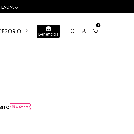
TIENDAS
0
CESORIOS
BLOG
CONJUNTOS
SUMÁ TU LOCA
Beneficios
BITO