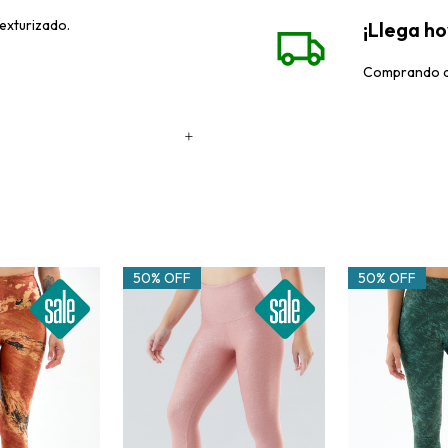
texturizado.
¡Llega h
Comprando de
50% OFF
50% OFF