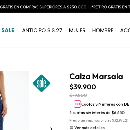
 GRATIS EN COMPRAS SUPERIORES A $230.000 | 📍RETIRO GRATIS EN 
SALE
ANTICIPO S.S.27
MUJER
HOMBRE
AC
Calza Marsala
$39.900
$79.800
Cuotas SIN interés con
DÉ
6
cuotas sin interés de
$6.650
Precio sin imp. nacionales $32.975,21
Ver más detalles