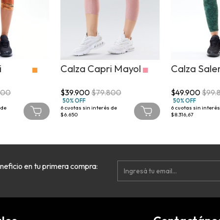
i
Calza Capri Mayol
Calza Sale
800
$39.900
$79.800
$49.900
$99.
50% OFF
50% OFF
 de
6
cuotas sin interés de
6
cuotas sin interés
$6.650
$8.316,67
neficio en tu primera compra: