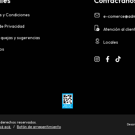
les
Contactáno
s y Condiciones
e-comerce@adm
 de Privacidad
Atención al clien
 quejas y sugerencias
Locales
ios
 derechos reservados.
Desar
sá acá.
/
Botón de arrepentimiento