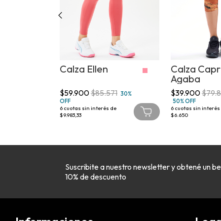
ro
Calza Ellen
Calza Capr
Agaba
800
$59.900
$85.571
$39.900
$79.
30%
OFF
50% OFF
 de
6
cuotas sin interés de
6
cuotas sin interés
$9.983,33
$6.650
Suscribite a nuestro newsletter y obtené un be
10% de descuento