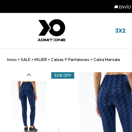
🚚 ENVÍO
3X2
Inicio
>
SALE
>
MUJER
>
Calzas Y Pantalones
>
Calza Marsala
50% OFF