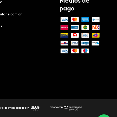
s
Medios de
pago
itone.com.ar
te
rollado y despegado por