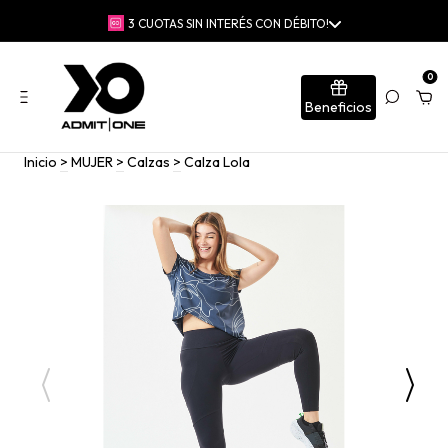
🚚 ENVÍO GRATIS EN COMPRAS SUPERIORES A $230.000 | 📍RETIRO
GRATIS EN TIENDAS
0
Beneficios
Inicio
>
MUJER
>
Calzas
>
Calza Lola