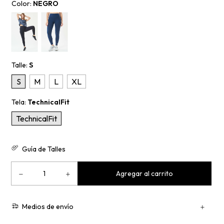
Color:
NEGRO
Talle:
S
S
M
L
XL
Tela:
TechnicalFit
TechnicalFit
Guía de Talles
Medios de envío