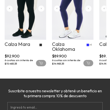
Calza Mara
Calza
Calz
+1
Oklahoma
$92.900
$89.900
$89.9
6
cuotas sin interés de
6
cuotas sin interés de
6
cuotas 
$15.483,33
$14.983,33
$14.983,3
Suscribite a nuestro newsletter y obtené un beneficio en
tu primera compra: 10% de descuento