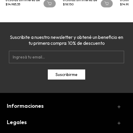
6
cuotas sin interés de
6
cuotas sin interés de
6
cuotas 
$14.983,33
$18.150
$14.983,3
Suscribite a nuestro newsletter y obtené un beneficio en
tu primera compra: 10% de descuento
Informaciones
Legales