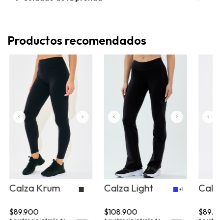
Cuidado de la prenda
Productos recomendados
Calza Krum
Calza Light
Calz
+1
$89.900
$108.900
$89.9