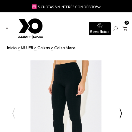
🚚 ENVÍO GRATIS EN COMPRAS SUPERIORES A $230.000 | 📍RETIRO
GRATIS EN TIENDAS
0
Beneficios
Inicio
>
MUJER
>
Calzas
>
Calza Mara