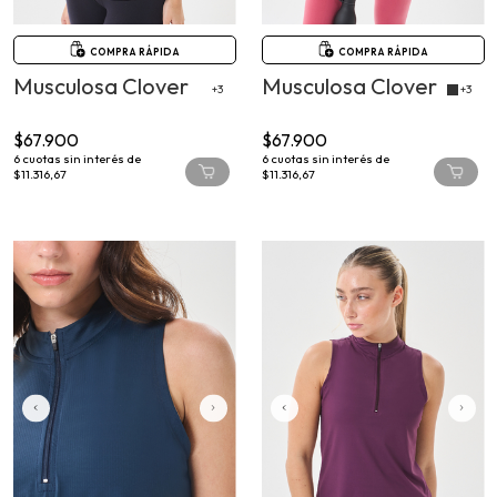
COMPRA RÁPIDA
COMPRA RÁPIDA
Musculosa Clover
Musculosa Clover
+3
+3
$67.900
$67.900
6
cuotas sin interés de
6
cuotas sin interés de
$11.316,67
$11.316,67