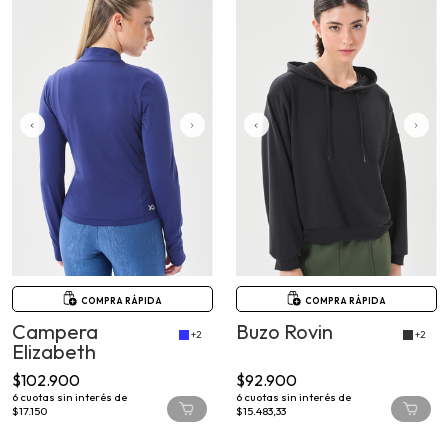
COMPRA RÁPIDA
COMPRA RÁPIDA
Campera
Buzo Rovin
+2
+2
Elizabeth
$102.900
$92.900
6
cuotas sin interés de
6
cuotas sin interés de
$17.150
$15.483,33