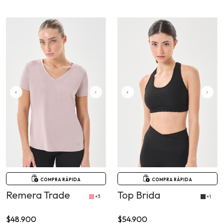
COMPRA RÁPIDA
COMPRA RÁPIDA
Remera Trade
Top Brida
+3
+1
$48.900
$54.900
6
cuotas sin interés de
6
cuotas sin interés de