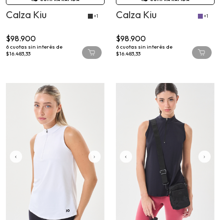
Calza Kiu
Calza Kiu
+1
+1
$98.900
$98.900
6
cuotas sin interés de
6
cuotas sin interés de
$16.483,33
$16.483,33