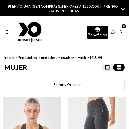
GIFTCARDS ONLINE |
PROGRAMA DE PUNTOS
0
Beneficios
Inicio
>
Productos
>
breadcrumbs.short-wick
>
MUJER
MUJER
Filtrar y Ordenar