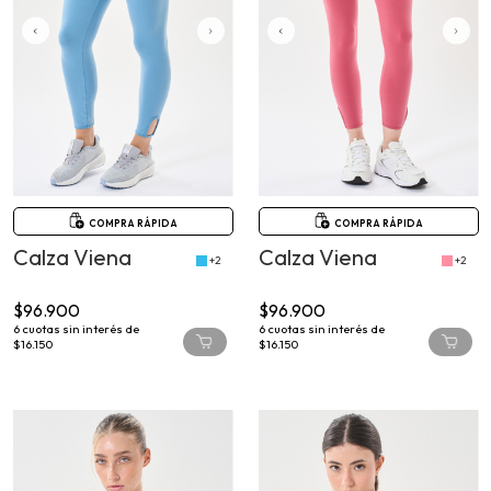
COMPRA RÁPIDA
COMPRA RÁPIDA
Calza Viena
Calza Viena
+2
+2
$96.900
$96.900
6
cuotas sin interés de
6
cuotas sin interés de
$16.150
$16.150