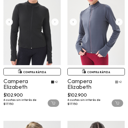
COMPRA RÁPIDA
COMPRA RÁPIDA
Campera
Campera
+2
+2
Elizabeth
Elizabeth
$102.900
$102.900
6
cuotas sin interés de
6
cuotas sin interés de
$17.150
$17.150