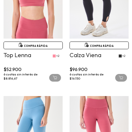
COMPRA RÁPIDA
COMPRA RÁPIDA
Top Lenna
Calza Viena
+2
+2
$52.900
$96.900
6
cuotas sin interés de
6
cuotas sin interés de
$8.816,67
$16.150