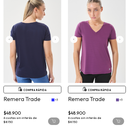
COMPRA RÁPIDA
COMPRA RÁPIDA
Remera Trade
Remera Trade
+3
+3
$48.900
$48.900
6
cuotas sin interés de
6
cuotas sin interés de
$8.150
$8.150