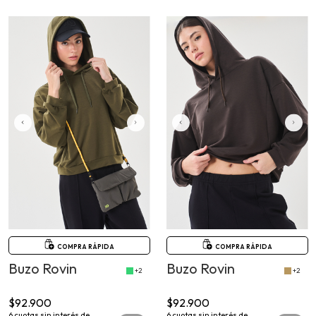
COMPRA RÁPIDA
COMPRA RÁPIDA
Buzo Rovin
Buzo Rovin
+2
+2
$92.900
$92.900
6
cuotas sin interés de
6
cuotas sin interés de
$15.483,33
$15.483,33