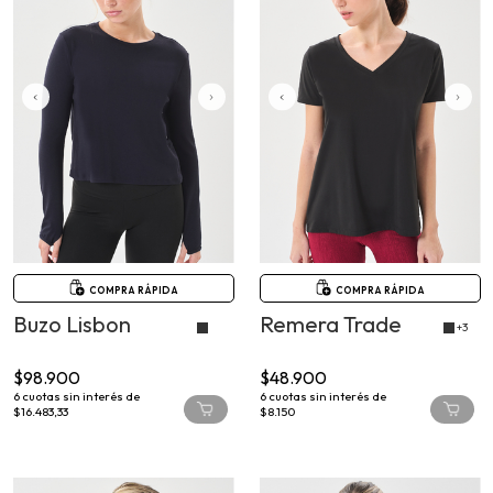
COMPRA RÁPIDA
COMPRA RÁPIDA
Buzo Lisbon
Remera Trade
+3
$98.900
$48.900
6
cuotas sin interés de
6
cuotas sin interés de
$16.483,33
$8.150