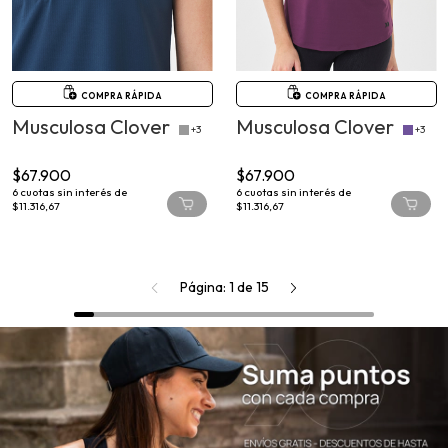
COMPRA RÁPIDA
COMPRA RÁPIDA
Musculosa Clover
Musculosa Clover
+3
+3
$67.900
$67.900
6
cuotas sin interés de
6
cuotas sin interés de
$11.316,67
$11.316,67
Página: 1
de
15