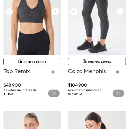
COMPRA RÁPIDA
COMPRA RÁPIDA
Top Remix
Calza Menphis
$48.900
$104.900
6
cuotas sin interés de
6
cuotas sin interés de
$8.150
$17.483,33