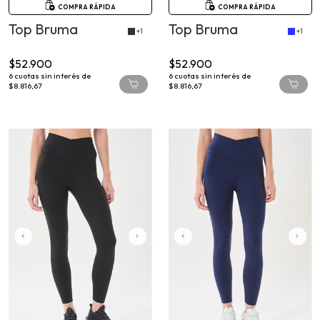
Top Bruma
Top Bruma
+1
+1
$52.900
$52.900
6
cuotas sin interés de
6
cuotas sin interés de
$8.816,67
$8.816,67