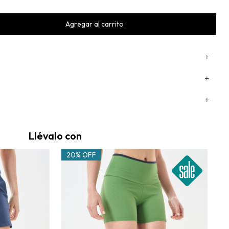
Llévalo con
20% OFF
2