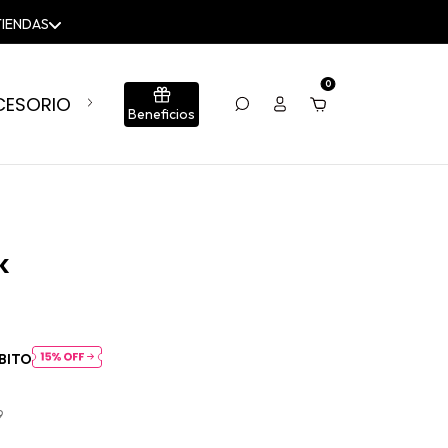
TIENDAS
0
CESORIOS
BLOG
CONJUNTOS
SUMÁ TU LOCA
Beneficios
k
BITO
9