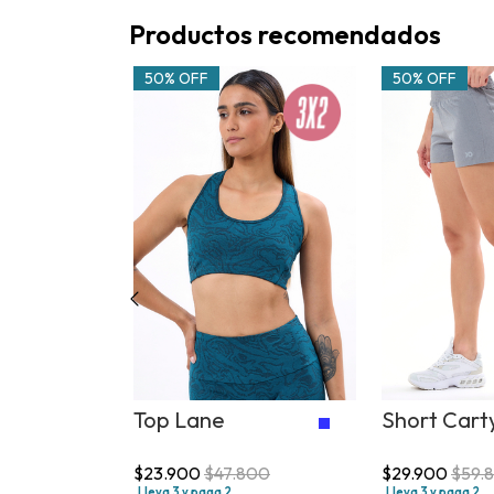
Productos recomendados
50% OFF
50% OFF
or
Top Lane
Short Cart
+1
900
$23.900
$47.800
$29.900
$59.
Lleva 3 y paga 2
Lleva 3 y paga 2