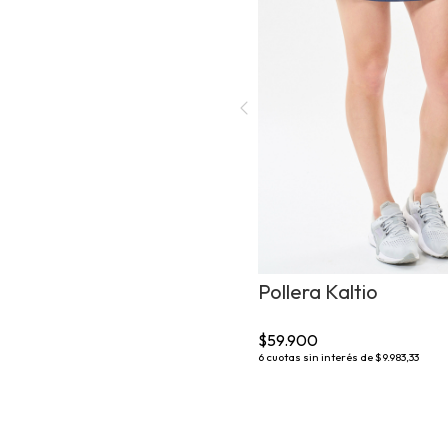
Pollera Kaltio
$59.900
6
cuotas sin interés de
$9.983,33