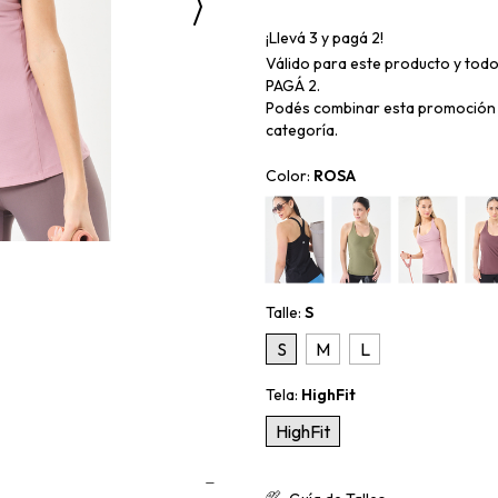
¡Llevá 3 y pagá 2!
Válido para este producto y todo
PAGÁ 2.
Podés combinar esta promoción 
categoría.
Color:
ROSA
Talle:
S
S
M
L
Tela:
HighFit
HighFit