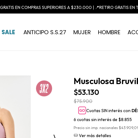
 GRATIS EN COMPRAS SUPERIORES A $230.000 | 📍RETIRO GRATIS EN 
SALE
ANTICIPO S.S.27
MUJER
HOMBRE
AC
Musculosa Bruvi
$53.130
$75.900
Cuotas SIN interés con
DÉ
6
cuotas sin interés de
$8.855
Precio sin imp. nacionales $43.909,0
Ver más detalles