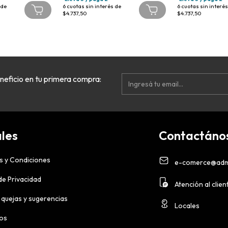
 de
6
cuotas sin interés de
6
cuotas sin interés
$4.737,50
$4.737,50
neficio en tu primera compra:
les
Contactáno
s y Condiciones
e-comerce@adm
 de Privacidad
Atención al clien
 quejas y sugerencias
Locales
ios