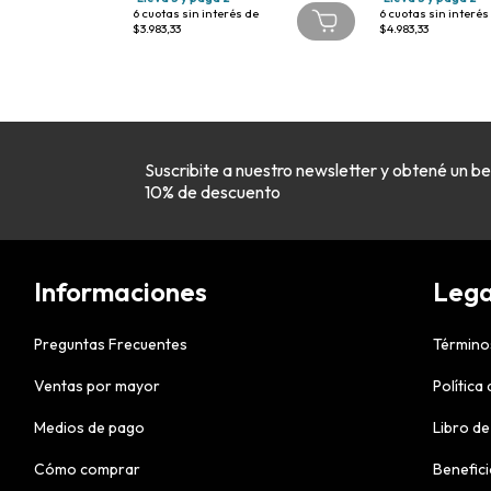
 de
6
cuotas sin interés de
6
cuotas sin interés
$3.983,33
$4.983,33
Suscribite a nuestro newsletter y obtené un be
10% de descuento
Informaciones
Lega
Preguntas Frecuentes
Término
Ventas por mayor
Política
Medios de pago
Libro de
Cómo comprar
Benefic