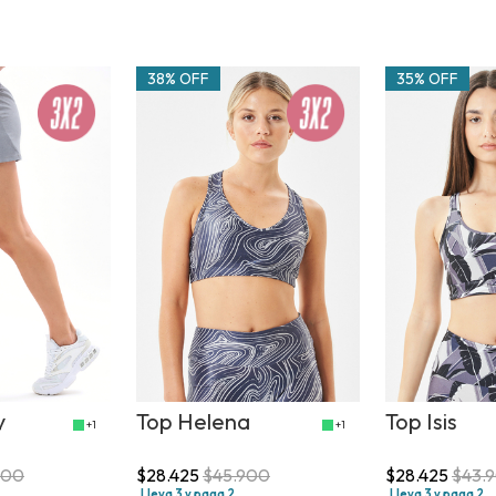
38% OFF
35% OFF
y
Top Helena
Top Isis
+1
+1
800
$28.425
$45.900
$28.425
$43.
Lleva 3 y paga 2
Lleva 3 y paga 2