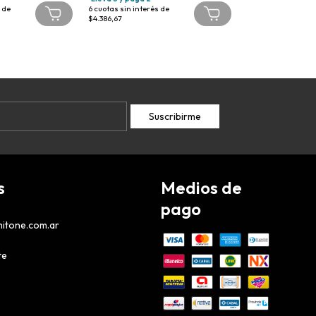
 de
6
cuotas sin interés de
6
cuotas sin interé
$4.386,67
$4.737,50
s
Medios de
pago
itone.com.ar
te