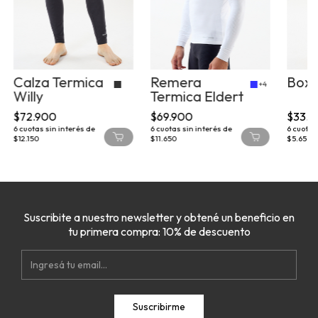
Calza Termica
Remera
Boxe
+4
Willy
Termica Eldert
$72.900
$69.900
$33.9
6
cuotas sin interés de
6
cuotas sin interés de
6
cuotas 
$12.150
$11.650
$5.650
Suscribite a nuestro newsletter y obtené un beneficio en
tu primera compra: 10% de descuento