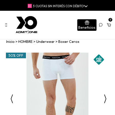
3 CUOTAS SIN INTERÉS CON DÉBITO!
0
Beneficios
Inicio
>
HOMBRE
>
Underwear
>
Boxer Cerox
50% OFF