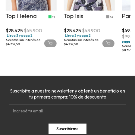
Top Helena
Top Isis
Pant
+1
+2
$28.425
$45.900
$28.425
$43.900
$49.9
Lleva 3 y paga 2
Lleva 3 y paga 2
$99.8
6
cuotas sin interés de
6
cuotas sin interés de
paga 2
$4.737,50
$4.737,50
6
cuotas 
$8.316,6
Suscribite a nuestro newsletter y obtené un beneficio en
tu primera compra: 10% de descuento