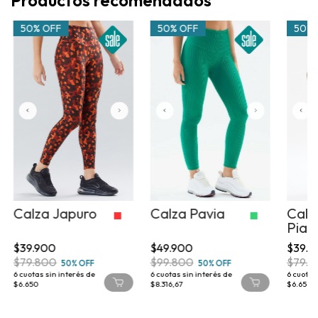
50% OFF
50% OFF
50% 
Calza Japuro
Calza Pavia
Calz
Pia
$39.900
$49.900
$39.9
$79.800
$99.800
$79.8
50% OFF
50% OFF
6
cuotas sin interés de
6
cuotas sin interés de
6
cuotas 
$6.650
$8.316,67
$6.650