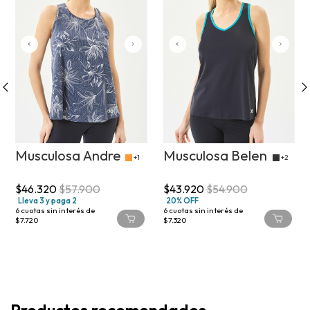
Musculosa Andre
Musculosa Belen
+1
+2
$46.320
$57.900
$43.920
$54.900
Lleva 3 y paga 2
20% OFF
6
cuotas sin interés de
6
cuotas sin interés de
$7.720
$7.320
Productos recomendados