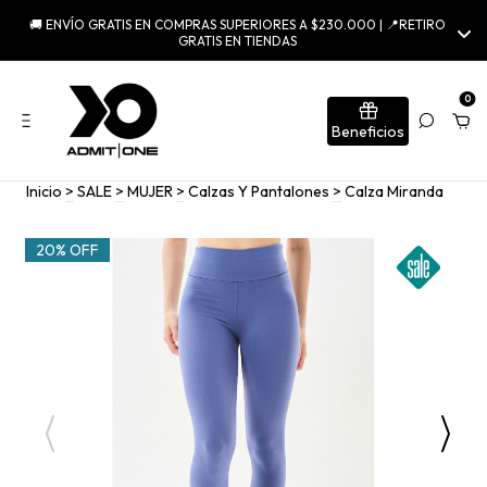
🚚 ENVÍO GRATIS EN COMPRAS SUPERIORES A $230.000 | 📍RETIRO
GRATIS EN TIENDAS
0
Beneficios
Inicio
>
SALE
>
MUJER
>
Calzas Y Pantalones
>
Calza Miranda
20% OFF