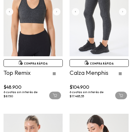
COMPRA RÁPIDA
COMPRA RÁPIDA
Top Remix
Calza Menphis
$48.900
$104.900
6
cuotas sin interés de
6
cuotas sin interés de
$8.150
$17.483,33