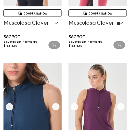
COMPRA RÁPIDA
COMPRA RÁPIDA
Musculosa Clover
Musculosa Clover
+3
+3
$67.900
$67.900
6
cuotas sin interés de
6
cuotas sin interés de
$11.316,67
$11.316,67