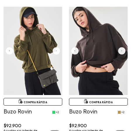
COMPRA RÁPIDA
COMPRA RÁPIDA
Buzo Rovin
Buzo Rovin
+2
+2
$92.900
$92.900
6
cuotas sin interés de
6
cuotas sin interés de
$15.483,33
$15.483,33