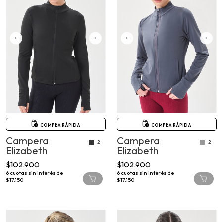
COMPRA RÁPIDA
COMPRA RÁPIDA
Campera
Campera
+2
+2
Elizabeth
Elizabeth
$102.900
$102.900
6
cuotas sin interés de
6
cuotas sin interés de
$17.150
$17.150