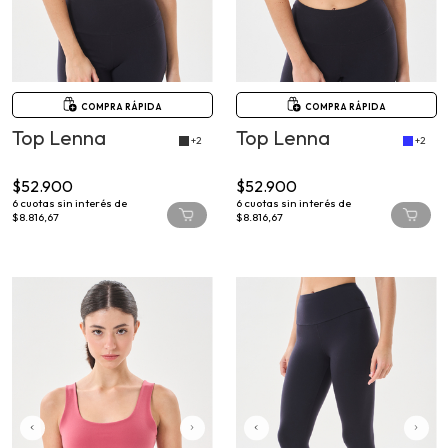
COMPRA RÁPIDA
COMPRA RÁPIDA
Top Lenna
Top Lenna
+2
+2
$52.900
$52.900
6
cuotas sin interés de
6
cuotas sin interés de
$8.816,67
$8.816,67