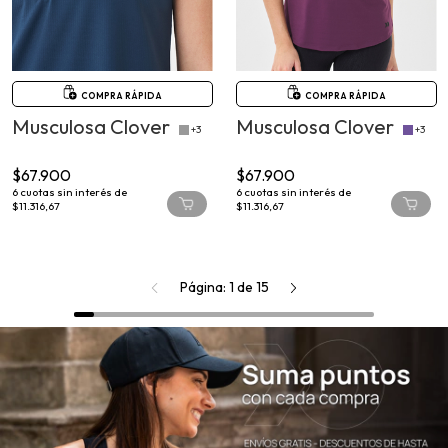
COMPRA RÁPIDA
COMPRA RÁPIDA
Musculosa Clover
Musculosa Clover
+3
+3
$67.900
$67.900
6
cuotas sin interés de
6
cuotas sin interés de
$11.316,67
$11.316,67
Página: 1
de
15