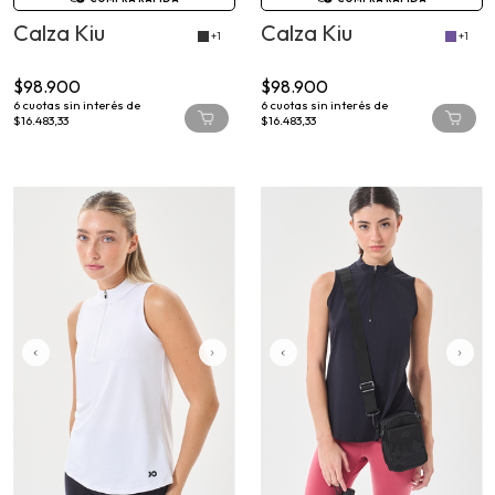
Calza Kiu
Calza Kiu
+1
+1
$98.900
$98.900
6
cuotas sin interés de
6
cuotas sin interés de
$16.483,33
$16.483,33