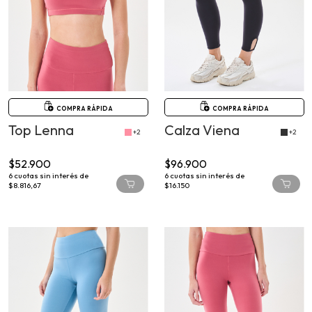
COMPRA RÁPIDA
COMPRA RÁPIDA
Top Lenna
Calza Viena
+2
+2
$52.900
$96.900
6
cuotas sin interés de
6
cuotas sin interés de
$8.816,67
$16.150