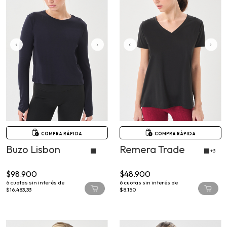
COMPRA RÁPIDA
COMPRA RÁPIDA
Buzo Lisbon
Remera Trade
+3
$98.900
$48.900
6
cuotas sin interés de
6
cuotas sin interés de
$16.483,33
$8.150