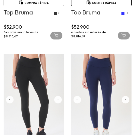
Top Bruma
Top Bruma
+1
+1
$52.900
$52.900
6
cuotas sin interés de
6
cuotas sin interés de
$8.816,67
$8.816,67