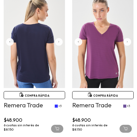
COMPRA RÁPIDA
COMPRA RÁPIDA
Remera Trade
Remera Trade
+3
+3
$48.900
$48.900
6
cuotas sin interés de
6
cuotas sin interés de
$8.150
$8.150