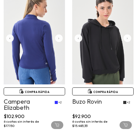
COMPRA RÁPIDA
COMPRA RÁPIDA
Campera
Buzo Rovin
+2
+2
Elizabeth
$102.900
$92.900
6
cuotas sin interés de
6
cuotas sin interés de
$17.150
$15.483,33