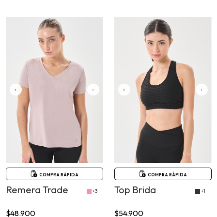
COMPRA RÁPIDA
COMPRA RÁPIDA
Remera Trade
Top Brida
+3
+1
$48.900
$54.900
6
cuotas sin interés de
6
cuotas sin interés de