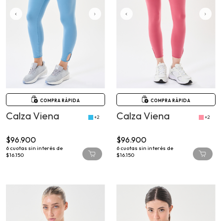
COMPRA RÁPIDA
COMPRA RÁPIDA
Calza Viena
Calza Viena
+2
+2
$96.900
$96.900
6
cuotas sin interés de
6
cuotas sin interés de
$16.150
$16.150