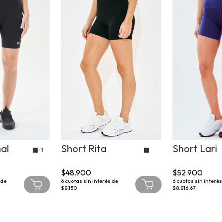
al
Short Rita
Short Lari
+1
$48.900
$52.900
 de
6
cuotas sin interés de
6
cuotas sin interés
$8.150
$8.816,67