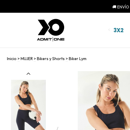
🚚 ENVÍO
3X2
Inicio
>
MUJER
>
Bikers y Shorts
>
Biker Lym