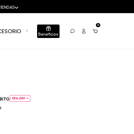
TIENDAS
0
CESORIOS
BLOG
CONJUNTOS
SUMÁ TU LOCA
Beneficios
BITO
4