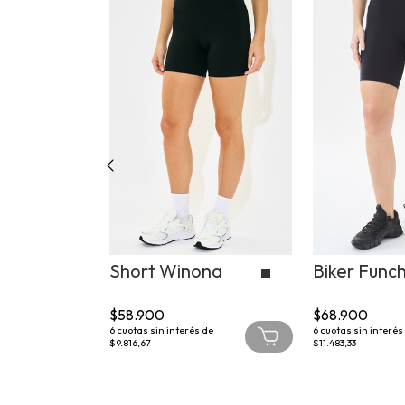
oa
Short Winona
Biker Funch
+1
$58.900
$68.900
 de
6
cuotas sin interés de
6
cuotas sin interés
$9.816,67
$11.483,33