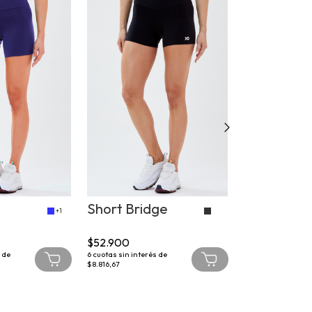
Short Bridge
Biker Haza
+1
$52.900
$63.900
 de
6
cuotas sin interés de
6
cuotas sin interé
$8.816,67
$10.650