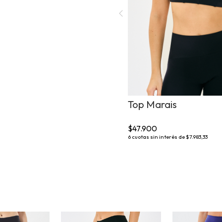
Top Marais
$47.900
6
cuotas sin interés de
$7.983,33