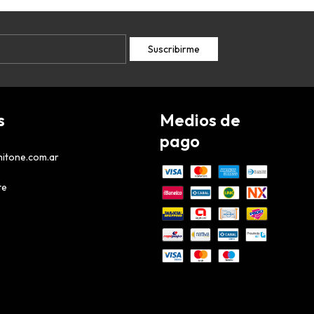
s
Medios de
pago
itone.com.ar
te