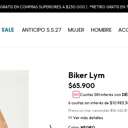
 GRATIS EN COMPRAS SUPERIORES A $230.000 | 📍RETIRO GRATIS EN 
SALE
ANTICIPO S.S.27
MUJER
HOMBRE
AC
Biker Lym
$65.900
Cuotas SIN interés con
DÉ
6
cuotas sin interés de
$10.983,3
Precio sin imp. nacionales $54.462,81
Ver más detalles
Color:
NEGRO