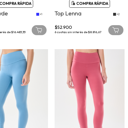
COMPRA RÁPIDA
COMPRA RÁPIDA
yde
Top Lenna
+1
+2
$52.900
terés de
$16.483,33
6
cuotas sin interés de
$8.816,67