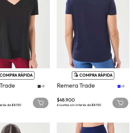
COMPRA RÁPIDA
COMPRA RÁPIDA
Trade
Remera Trade
+3
+3
$48.900
terés de
$8.150
6
cuotas sin interés de
$8.150