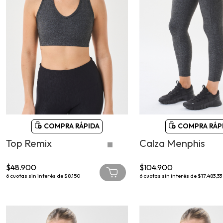
COMPRA RÁPIDA
COMPRA RÁP
Top Remix
Calza Menphis
$48.900
$104.900
6
cuotas sin interés de
$8.150
6
cuotas sin interés de
$17.483,33