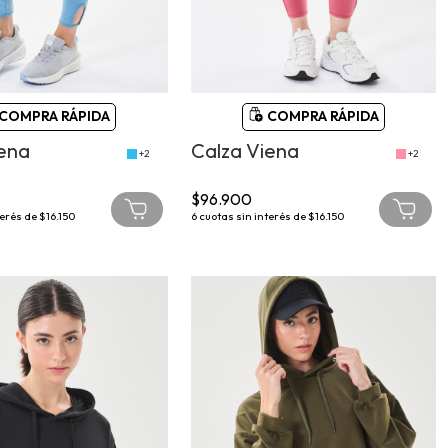
COMPRA RÁPIDA
COMPRA RÁPIDA
iena
Calza Viena
+2
+2
$96.900
terés de
$16.150
6
cuotas sin interés de
$16.150