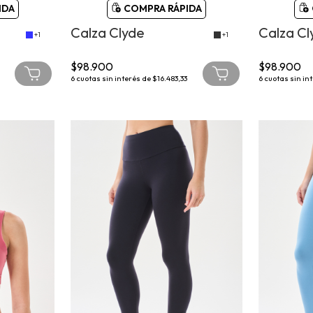
IDA
COMPRA RÁPIDA
Calza Clyde
Calza Cl
+1
+1
$98.900
$98.900
6
cuotas sin interés de
$16.483,33
6
cuotas sin in