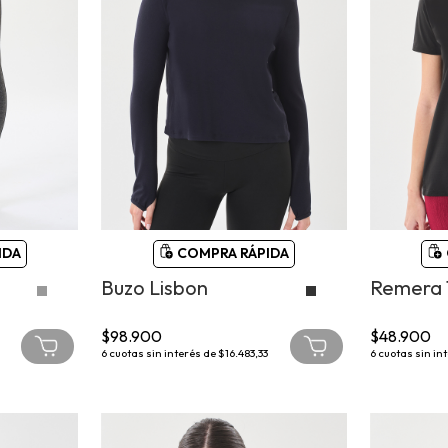
IDA
COMPRA RÁPIDA
Buzo Lisbon
Remera 
$98.900
$48.900
6
cuotas sin interés de
$16.483,33
6
cuotas sin in