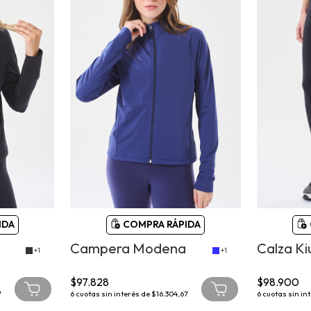
IDA
COMPRA RÁPIDA
Campera Modena
Calza Ki
+1
+1
$97.828
$98.900
7
6
cuotas sin interés de
$16.304,67
6
cuotas sin in