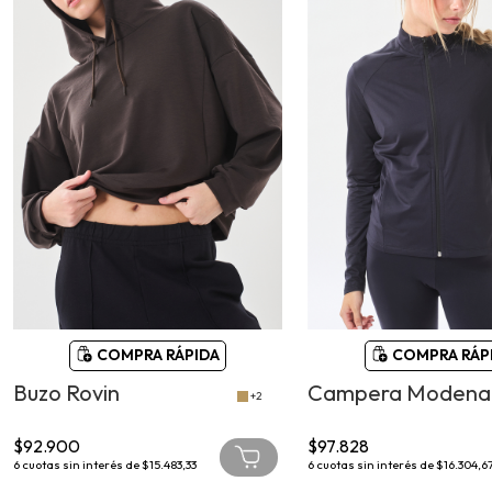
COMPRA RÁPIDA
COMPRA RÁP
Buzo Rovin
Campera Modena
+2
$92.900
$97.828
6
cuotas sin interés de
$15.483,33
6
cuotas sin interés de
$16.304,6