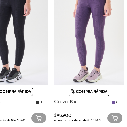
COMPRA RÁPIDA
COMPRA RÁPIDA
u
Calza Kiu
+1
+1
$98.900
terés de
$16.483,33
6
cuotas sin interés de
$16.483,33