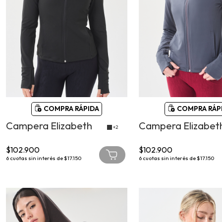
COMPRA RÁPIDA
COMPRA RÁP
Campera Elizabeth
Campera Elizabet
+2
$102.900
$102.900
6
cuotas sin interés de
$17.150
6
cuotas sin interés de
$17.150