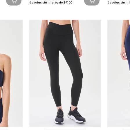
6
cuotas sin interés de
$9.150
6
cuotas sin in