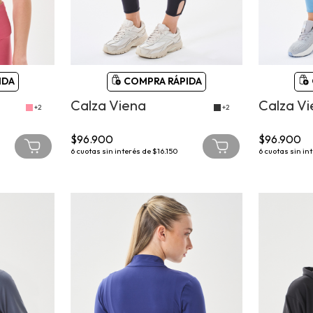
IDA
COMPRA RÁPIDA
Calza Viena
Calza V
+2
+2
$96.900
$96.900
6
cuotas sin interés de
$16.150
6
cuotas sin in