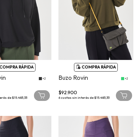
COMPRA RÁPIDA
COMPRA RÁPIDA
in
Buzo Rovin
+2
+2
$92.900
terés de
$15.483,33
6
cuotas sin interés de
$15.483,33