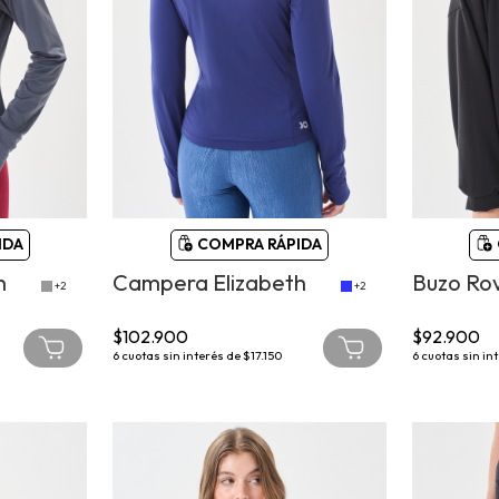
IDA
COMPRA RÁPIDA
h
Campera Elizabeth
Buzo Rov
+2
+2
$102.900
$92.900
6
cuotas sin interés de
$17.150
6
cuotas sin in