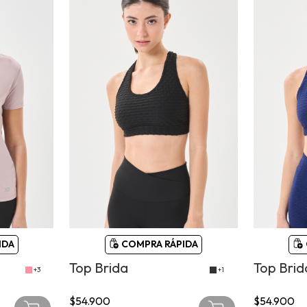
IDA
COMPRA RÁPIDA
Top Brida
Top Brid
+3
+1
$54.900
$54.900