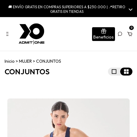
🚚 ENVÍO GRATIS EN COMPRAS SUPERIORES A $230.000 | 📍RETIRO
GRATIS EN TIENDAS
0
Beneficios
Inicio
>
MUJER
>
CONJUNTOS
CONJUNTOS