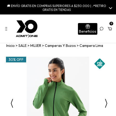
🚚 ENVÍO GRATIS EN COMPRAS SUPERIORES A $230.000 | 📍RETIRO
GRATIS EN TIENDAS
0
Beneficios
Inicio
>
SALE
>
MUJER
>
Camperas Y Buzos
>
Campera Lima
30% OFF