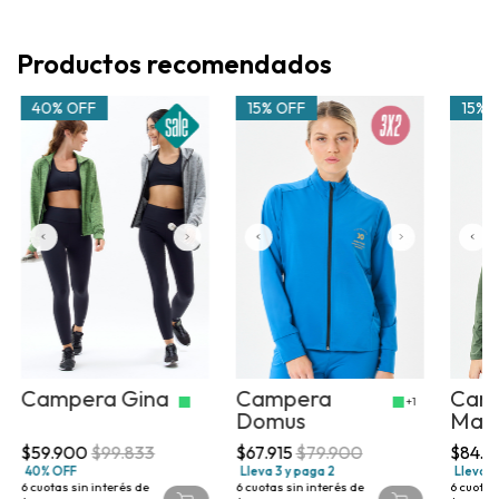
Productos recomendados
40% OFF
15% OFF
15% 
Campera Gina
Campera
Cam
+1
Domus
Mar
$59.900
$99.833
$67.915
$79.900
$84.
40% OFF
Lleva 3 y paga 2
Lleva 3
6
cuotas sin interés de
6
cuotas sin interés de
6
cuotas 