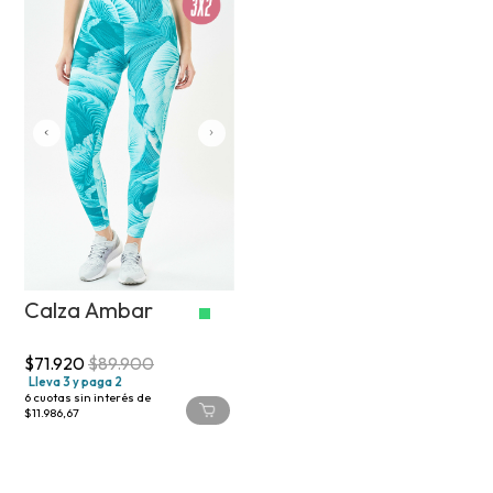
Calza Ambar
$71.920
$89.900
Lleva 3 y paga 2
6
cuotas sin interés de
$11.986,67